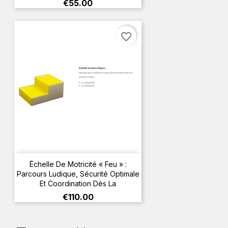
Price
€55.00
favorite_border
Échelle De Motricité « Feu » :
Parcours Ludique, Sécurité Optimale
Et Coordination Dès La
Price
€110.00