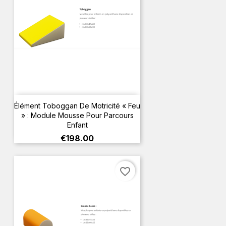
Élément Toboggan De Motricité « Feu
» : Module Mousse Pour Parcours
Enfant
Price
€198.00
favorite_border