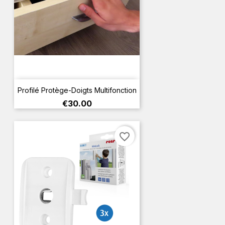
Profilé Protège-Doigts Multifonction
Price
€30.00
favorite_border