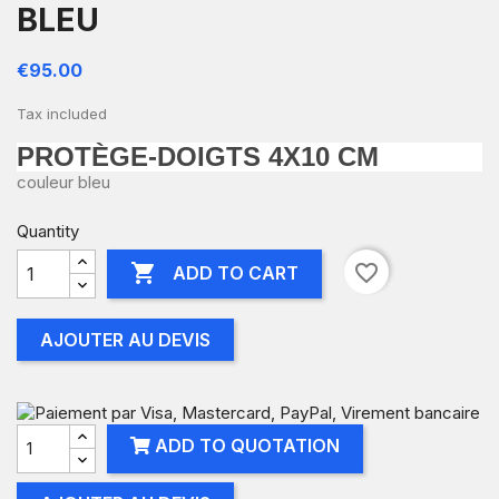
BLEU
€95.00
Tax included
PROTÈGE-DOIGTS 4X10 CM
couleur bleu
Quantity

favorite_border
ADD TO CART
AJOUTER AU DEVIS
ADD TO QUOTATION