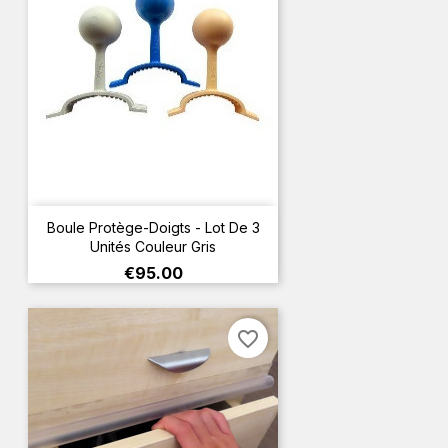
Boule Protège-Doigts - Lot De 3
Unités Couleur Gris
Price
€95.00
favorite_border