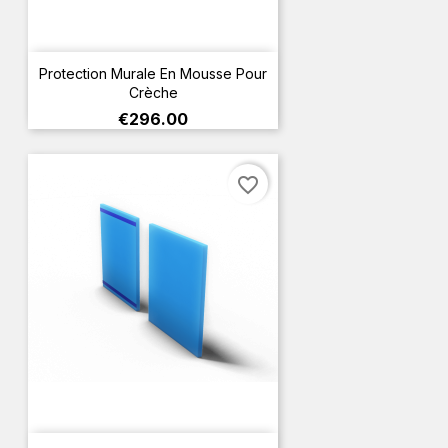
Protection Murale En Mousse Pour
Crèche
Price
€296.00
favorite_border