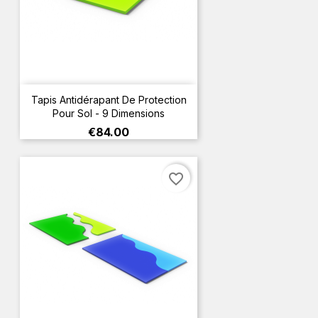
Tapis Antidérapant De Protection
Pour Sol - 9 Dimensions
Price
€84.00
favorite_border