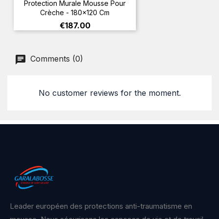
Protection Murale Mousse Pour
Crèche - 180x120 Cm
Price
€187.00
Comments (0)
No customer reviews for the moment.
Leader européen des protections anti-traumatisme en