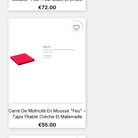
Price
€72.00
favorite_border
Carré De Motricité En Mousse "Feu" –
Tapis Pliable Crèche Et Maternelle
Price
€55.00