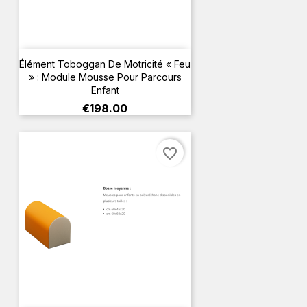
Élément Toboggan De Motricité « Feu
» : Module Mousse Pour Parcours
Enfant
Price
€198.00
favorite_border