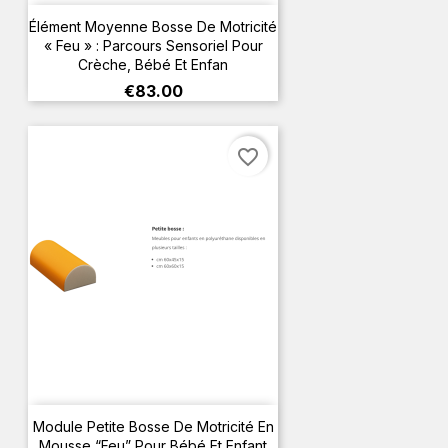
Élément Moyenne Bosse De Motricité
« Feu » : Parcours Sensoriel Pour
Crèche, Bébé Et Enfan
Price
€83.00
favorite_border
Module Petite Bosse De Motricité En
Mousse “Feu” Pour Bébé Et Enfant