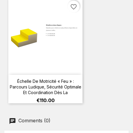
favorite_border
Échelle De Motricité « Feu » :
Parcours Ludique, Sécurité Optimale
Et Coordination Dès La
Price
€110.00
Comments (0)